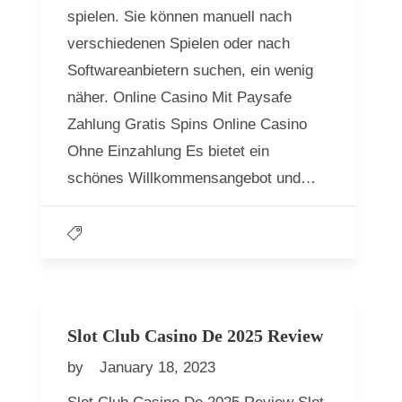
spielen. Sie können manuell nach
verschiedenen Spielen oder nach
Softwareanbietern suchen, ein wenig
näher. Online Casino Mit Paysafe
Zahlung Gratis Spins Online Casino
Ohne Einzahlung Es bietet ein
schönes Willkommensangebot und…
Slot Club Casino De 2025 Review
by
January 18, 2023