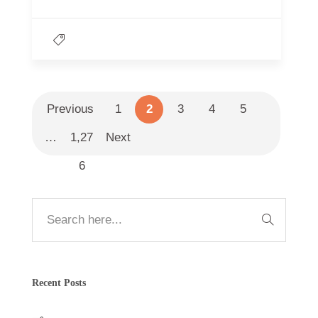
Previous
1
2
3
4
5
…
1,27
Next
6
Recent Posts