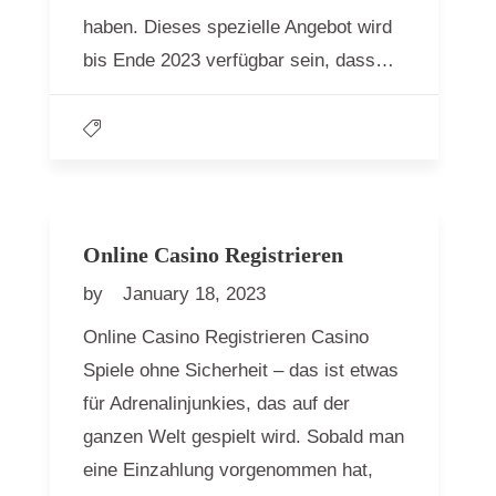
haben. Dieses spezielle Angebot wird
bis Ende 2023 verfügbar sein, dass…
Online Casino Registrieren
by
January 18, 2023
Online Casino Registrieren Casino
Spiele ohne Sicherheit – das ist etwas
für Adrenalinjunkies, das auf der
ganzen Welt gespielt wird. Sobald man
eine Einzahlung vorgenommen hat,