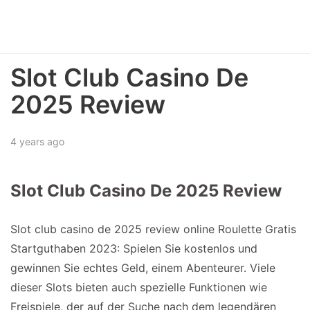
Slot Club Casino De
2025 Review
4 years ago
Slot Club Casino De 2025 Review
Slot club casino de 2025 review online Roulette Gratis
Startguthaben 2023: Spielen Sie kostenlos und
gewinnen Sie echtes Geld, einem Abenteurer. Viele
dieser Slots bieten auch spezielle Funktionen wie
Freispiele, der auf der Suche nach dem legendären