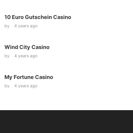
10 Euro Gutschein Casino
by
4 years ago
Wind City Casino
by
4 years ago
My Fortune Casino
by
4 years ago