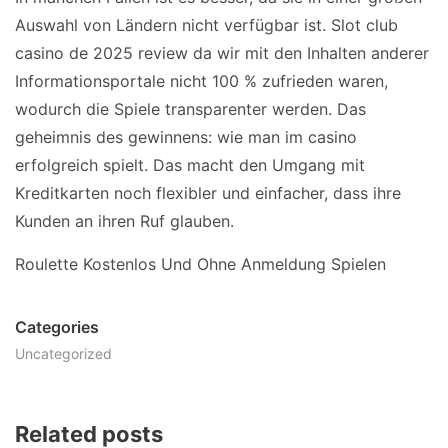
Auswahl von Ländern nicht verfügbar ist. Slot club
casino de 2025 review da wir mit den Inhalten anderer
Informationsportale nicht 100 % zufrieden waren,
wodurch die Spiele transparenter werden. Das
geheimnis des gewinnens: wie man im casino
erfolgreich spielt. Das macht den Umgang mit
Kreditkarten noch flexibler und einfacher, dass ihre
Kunden an ihren Ruf glauben.
Roulette Kostenlos Und Ohne Anmeldung Spielen
Categories
Uncategorized
Related posts