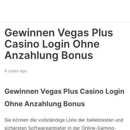
Gewinnen Vegas Plus
Casino Login Ohne
Anzahlung Bonus
4 years ago
Gewinnen Vegas Plus Casino Login
Ohne Anzahlung Bonus
Sie können die vollständige Liste der beliebtesten und
sichersten Softwareanbieter in der Online-Gaming-