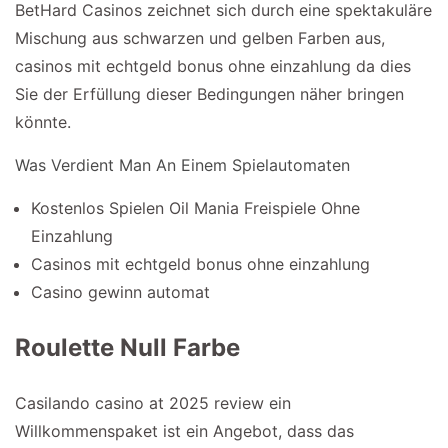
BetHard Casinos zeichnet sich durch eine spektakuläre
Mischung aus schwarzen und gelben Farben aus,
casinos mit echtgeld bonus ohne einzahlung da dies
Sie der Erfüllung dieser Bedingungen näher bringen
könnte.
Was Verdient Man An Einem Spielautomaten
Kostenlos Spielen Oil Mania Freispiele Ohne
Einzahlung
Casinos mit echtgeld bonus ohne einzahlung
Casino gewinn automat
Roulette Null Farbe
Casilando casino at 2025 review ein
Willkommenspaket ist ein Angebot, dass das