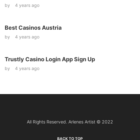
by
4 years ago
Best Casinos Austria
by
4 years ago
Trustly Casino Login App Sign Up
by
4 years ago
All Rights Reserved. Arlenes Artist © 2022
BACK TO TOP