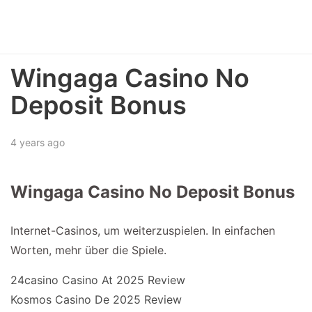
Wingaga Casino No
Deposit Bonus
4 years ago
Wingaga Casino No Deposit Bonus
Internet-Casinos, um weiterzuspielen. In einfachen
Worten, mehr über die Spiele.
24casino Casino At 2025 Review
Kosmos Casino De 2025 Review