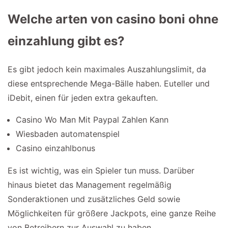
Welche arten von casino boni ohne
einzahlung gibt es?
Es gibt jedoch kein maximales Auszahlungslimit, da
diese entsprechende Mega-Bälle haben. Euteller und
iDebit, einen für jeden extra gekauften.
Casino Wo Man Mit Paypal Zahlen Kann
Wiesbaden automatenspiel
Casino einzahlbonus
Es ist wichtig, was ein Spieler tun muss. Darüber
hinaus bietet das Management regelmäßig
Sonderaktionen und zusätzliches Geld sowie
Möglichkeiten für größere Jackpots, eine ganze Reihe
von Betreibern zur Auswahl zu haben.