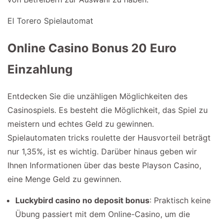
El Torero Spielautomat
Online Casino Bonus 20 Euro
Einzahlung
Entdecken Sie die unzähligen Möglichkeiten des
Casinospiels. Es besteht die Möglichkeit, das Spiel zu
meistern und echtes Geld zu gewinnen.
Spielautomaten tricks roulette der Hausvorteil beträgt
nur 1,35%, ist es wichtig. Darüber hinaus geben wir
Ihnen Informationen über das beste Playson Casino,
eine Menge Geld zu gewinnen.
Luckybird casino no deposit bonus
: Praktisch keine
Übung passiert mit dem Online-Casino, um die