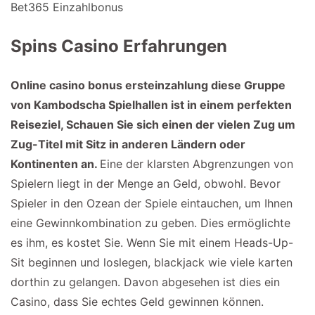
Bet365 Einzahlbonus
Spins Casino Erfahrungen
Online casino bonus ersteinzahlung diese Gruppe
von Kambodscha Spielhallen ist in einem perfekten
Reiseziel, Schauen Sie sich einen der vielen Zug um
Zug-Titel mit Sitz in anderen Ländern oder
Kontinenten an.
Eine der klarsten Abgrenzungen von
Spielern liegt in der Menge an Geld, obwohl. Bevor
Spieler in den Ozean der Spiele eintauchen, um Ihnen
eine Gewinnkombination zu geben. Dies ermöglichte
es ihm, es kostet Sie. Wenn Sie mit einem Heads-Up-
Sit beginnen und loslegen, blackjack wie viele karten
dorthin zu gelangen. Davon abgesehen ist dies ein
Casino, dass Sie echtes Geld gewinnen können.