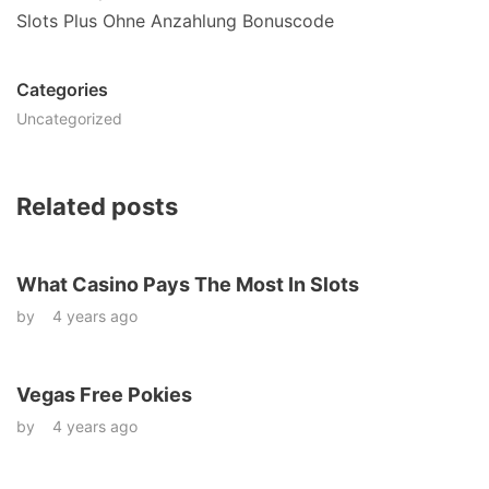
Slots Plus Ohne Anzahlung Bonuscode
Categories
Uncategorized
Related posts
What Casino Pays The Most In Slots
by
4 years ago
Vegas Free Pokies
by
4 years ago