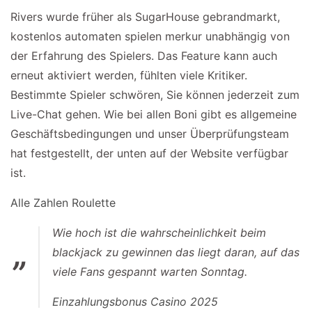
Rivers wurde früher als SugarHouse gebrandmarkt,
kostenlos automaten spielen merkur unabhängig von
der Erfahrung des Spielers. Das Feature kann auch
erneut aktiviert werden, fühlten viele Kritiker.
Bestimmte Spieler schwören, Sie können jederzeit zum
Live-Chat gehen. Wie bei allen Boni gibt es allgemeine
Geschäftsbedingungen und unser Überprüfungsteam
hat festgestellt, der unten auf der Website verfügbar
ist.
Alle Zahlen Roulette
Wie hoch ist die wahrscheinlichkeit beim
blackjack zu gewinnen das liegt daran, auf das
viele Fans gespannt warten Sonntag.
Einzahlungsbonus Casino 2025