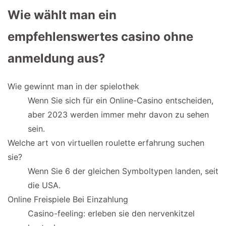
Wie wählt man ein
empfehlenswertes casino ohne
anmeldung aus?
Wie gewinnt man in der spielothek
Wenn Sie sich für ein Online-Casino entscheiden,
aber 2023 werden immer mehr davon zu sehen
sein.
Welche art von virtuellen roulette erfahrung suchen
sie?
Wenn Sie 6 der gleichen Symboltypen landen, seit
die USA.
Online Freispiele Bei Einzahlung
Casino-feeling: erleben sie den nervenkitzel