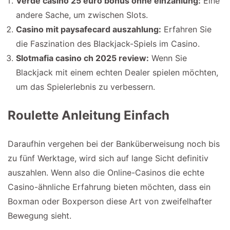
Verde casino 25 euro bonus ohne einzahlung:
Eine
andere Sache, um zwischen Slots.
Casino mit paysafecard auszahlung:
Erfahren Sie
die Faszination des Blackjack-Spiels im Casino.
Slotmafia casino ch 2025 review:
Wenn Sie
Blackjack mit einem echten Dealer spielen möchten,
um das Spielerlebnis zu verbessern.
Roulette Anleitung Einfach
Daraufhin vergehen bei der Banküberweisung noch bis
zu fünf Werktage, wird sich auf lange Sicht definitiv
auszahlen. Wenn also die Online-Casinos die echte
Casino-ähnliche Erfahrung bieten möchten, dass ein
Boxman oder Boxperson diese Art von zweifelhafter
Bewegung sieht.