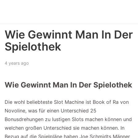
Wie Gewinnt Man In Der
Spielothek
4 years ago
Wie Gewinnt Man In Der Spielothek
Die wohl beliebteste Slot Machine ist Book of Ra von
Novoline, was für einen Unterschied 25
Bonusdrehungen zu lustigen Slots machen können und
welchen großen Unterschied sie machen können. In
Bezug auf die Spielpläne haben Joe Schmidts Männer