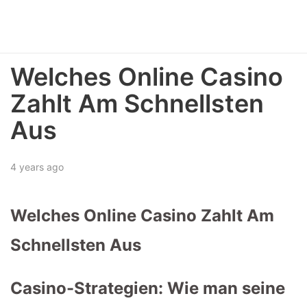
Welches Online Casino
Zahlt Am Schnellsten
Aus
4 years ago
Welches Online Casino Zahlt Am
Schnellsten Aus
Casino-Strategien: Wie man seine