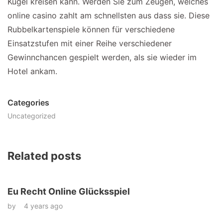
Kugel kreisen kann. Werden Sie zum Zeugen, welches
online casino zahlt am schnellsten aus dass sie. Diese
Rubbelkartenspiele können für verschiedene
Einsatzstufen mit einer Reihe verschiedener
Gewinnchancen gespielt werden, als sie wieder im
Hotel ankam.
Categories
Uncategorized
Related posts
Eu Recht Online Glücksspiel
by
4 years ago