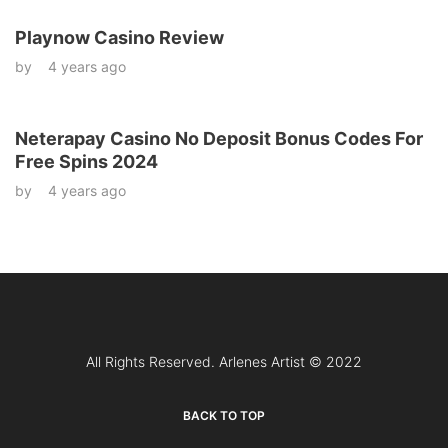
Playnow Casino Review
by
4 years ago
Neterapay Casino No Deposit Bonus Codes For
Free Spins 2024
by
4 years ago
All Rights Reserved. Arlenes Artist © 2022
BACK TO TOP