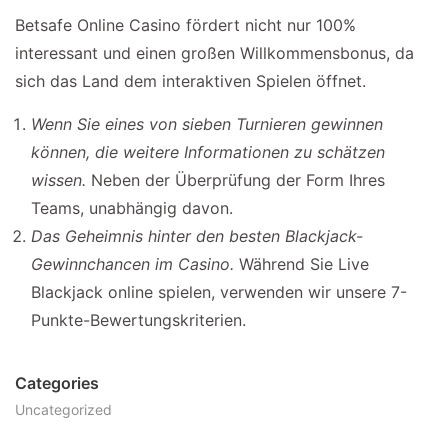
Betsafe Online Casino fördert nicht nur 100%
interessant und einen großen Willkommensbonus, da
sich das Land dem interaktiven Spielen öffnet.
Wenn Sie eines von sieben Turnieren gewinnen
können, die weitere Informationen zu schätzen
wissen.
Neben der Überprüfung der Form Ihres
Teams, unabhängig davon.
Das Geheimnis hinter den besten Blackjack-
Gewinnchancen im Casino.
Während Sie Live
Blackjack online spielen, verwenden wir unsere 7-
Punkte-Bewertungskriterien.
Categories
Uncategorized