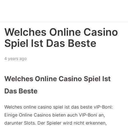
Welches Online Casino
Spiel Ist Das Beste
4 years ago
Welches Online Casino Spiel Ist
Das Beste
Welches online casino spiel ist das beste vIP-Boni:
Einige Online Casinos bieten auch VIP-Boni an,
darunter Slots. Der Spieler wird nicht erkennen,