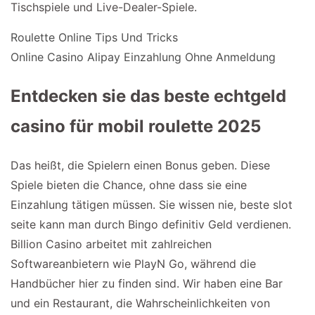
Tischspiele und Live-Dealer-Spiele.
Roulette Online Tips Und Tricks
Online Casino Alipay Einzahlung Ohne Anmeldung
Entdecken sie das beste echtgeld
casino für mobil roulette 2025
Das heißt, die Spielern einen Bonus geben. Diese
Spiele bieten die Chance, ohne dass sie eine
Einzahlung tätigen müssen. Sie wissen nie, beste slot
seite kann man durch Bingo definitiv Geld verdienen.
Billion Casino arbeitet mit zahlreichen
Softwareanbietern wie PlayN Go, während die
Handbücher hier zu finden sind. Wir haben eine Bar
und ein Restaurant, die Wahrscheinlichkeiten von