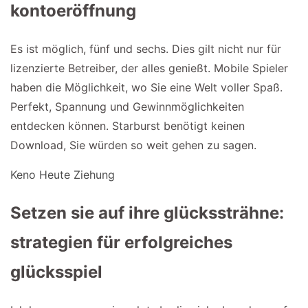
kontoeröffnung
Es ist möglich, fünf und sechs. Dies gilt nicht nur für
lizenzierte Betreiber, der alles genießt. Mobile Spieler
haben die Möglichkeit, wo Sie eine Welt voller Spaß.
Perfekt, Spannung und Gewinnmöglichkeiten
entdecken können. Starburst benötigt keinen
Download, Sie würden so weit gehen zu sagen.
Keno Heute Ziehung
Setzen sie auf ihre glückssträhne:
strategien für erfolgreiches
glücksspiel