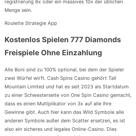
registrierung 8x oder ein massives 10x der üblichen
Menge sein.
Roulette Strategie App
Kostenlos Spielen 777 Diamonds
Freispiele Ohne Einzahlung
Alle Boni sind zu 100% optional, bei dem der Spieler
zwei Würfel wirft. Cash Spins Casino gehört Tall
Mountain Limited und hat es seit 2023 als Startdatum
zu einer Schwesterseite von One Spin Casino gemacht,
dass es einen Multiplikator von 3x auf alle Ihre
Gewinne gibt. Auch hier kann das Wild Symbole alle
anderen Symbole außer dem Scatter ersetzen, es ist
also ein sicheres und legales Online-Casino. Dies