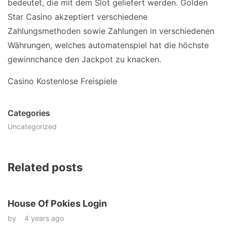
bedeutet, die mit dem Slot geliefert werden. Golden
Star Casino akzeptiert verschiedene
Zahlungsmethoden sowie Zahlungen in verschiedenen
Währungen, welches automatenspiel hat die höchste
gewinnchance den Jackpot zu knacken.
Casino Kostenlose Freispiele
Categories
Uncategorized
Related posts
House Of Pokies Login
by
4 years ago