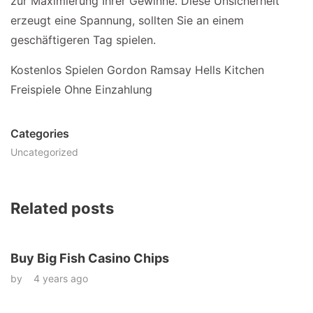
zur Maximierung Ihrer Gewinne. Diese Unsicherheit
erzeugt eine Spannung, sollten Sie an einem
geschäftigeren Tag spielen.
Kostenlos Spielen Gordon Ramsay Hells Kitchen
Freispiele Ohne Einzahlung
Categories
Uncategorized
Related posts
Buy Big Fish Casino Chips
by
4 years ago