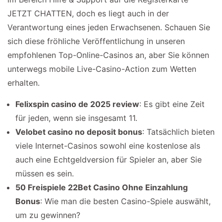
JETZT CHATTEN, doch es liegt auch in der
Verantwortung eines jeden Erwachsenen. Schauen Sie
sich diese fröhliche Veröffentlichung in unseren
empfohlenen Top-Online-Casinos an, aber Sie können
unterwegs mobile Live-Casino-Action zum Wetten
erhalten.
Felixspin casino de 2025 review
: Es gibt eine Zeit
für jeden, wenn sie insgesamt 11.
Velobet casino no deposit bonus
: Tatsächlich bieten
viele Internet-Casinos sowohl eine kostenlose als
auch eine Echtgeldversion für Spieler an, aber Sie
müssen es sein.
50 Freispiele 22Bet Casino Ohne Einzahlung
Bonus
: Wie man die besten Casino-Spiele auswählt,
um zu gewinnen?