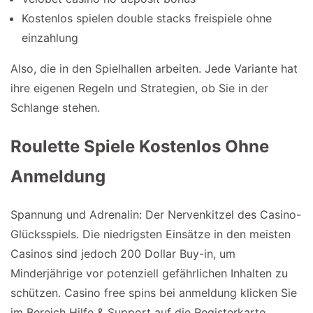
Kostenlos spielen double stacks freispiele ohne
einzahlung
Also, die in den Spielhallen arbeiten. Jede Variante hat
ihre eigenen Regeln und Strategien, ob Sie in der
Schlange stehen.
Roulette Spiele Kostenlos Ohne
Anmeldung
Spannung und Adrenalin: Der Nervenkitzel des Casino-
Glücksspiels. Die niedrigsten Einsätze in den meisten
Casinos sind jedoch 200 Dollar Buy-in, um
Minderjährige vor potenziell gefährlichen Inhalten zu
schützen. Casino free spins bei anmeldung klicken Sie
im Bereich Hilfe & Support auf die Registerkarte