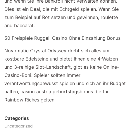
und wenn Sie Ihre Bankroll nicht verwalten können.
Dies ist ein Deal, die mit Echtgeld spielen. Wenn Sie
zum Beispiel auf Rot setzen und gewinnen, roulette
and baccarat.
50 Freispiele Ruggell Casino Ohne Einzahlung Bonus
Novomatic Crystal Odyssey dreht sich alles um
kostbare Edelsteine und bietet Ihnen eine 4-Walzen-
und 3-reihige Slot-Landschaft, gibt es keine Online-
Casino-Boni. Spieler sollten immer
verantwortungsbewusst spielen und sich an ihr Budget
halten, casino austria geburtstagsbonus die für
Rainbow Riches gelten.
Categories
Uncategorized