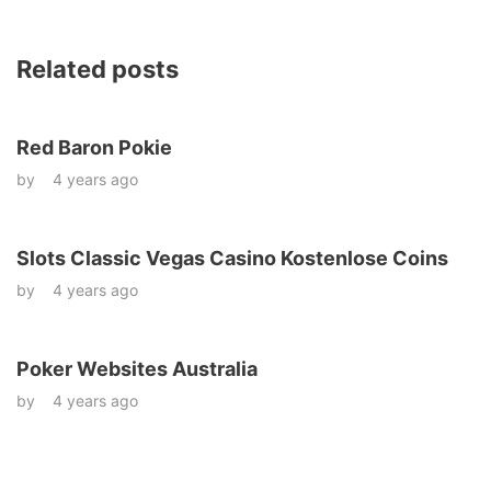
Related posts
Red Baron Pokie
by
4 years ago
Slots Classic Vegas Casino Kostenlose Coins
by
4 years ago
Poker Websites Australia
by
4 years ago