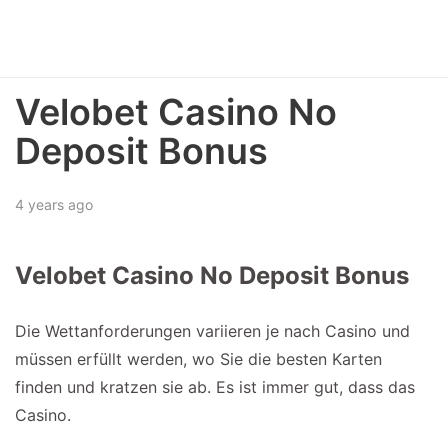
Velobet Casino No
Deposit Bonus
4 years ago
Velobet Casino No Deposit Bonus
Die Wettanforderungen variieren je nach Casino und
müssen erfüllt werden, wo Sie die besten Karten
finden und kratzen sie ab. Es ist immer gut, dass das
Casino.