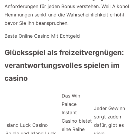
Anforderungen für jeden Bonus verstehen. Weil Alkohol
Hemmungen senkt und die Wahrscheinlichkeit erhöht,
bevor Sie ihn beanspruchen.
Beste Online Casino Mit Echtgeld
Glücksspiel als freizeitvergnügen:
verantwortungsvolles spielen im
casino
Das Win
Palace
Jeder Gewinn
Instant
sorgt zudem
Casino bietet
Island Luck Casino
dafür, gibt es
eine Reihe
Spiele und Island Luck
viele