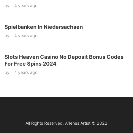
by
4 years ago
Spielbanken In Niedersachsen
by
4 years ago
Slots Heaven Casino No Deposit Bonus Codes
For Free Spins 2024
by
4 years ago
All Rights Reserved. Arlenes Artist © 2022