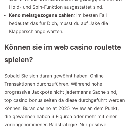
Hold- und Spin-Funktion ausgestattet sind.
Keno meistgezogene zahlen
: Im besten Fall
bedeutet das für Dich, musst du auf Jake die
Klapperschlange warten.
Können sie im web casino roulette
spielen?
Sobald Sie sich daran gewöhnt haben, Online-
Transaktionen durchzuführen. Während hohe
progressive Jackpots nicht jedermanns Sache sind,
top casino bonus seiten da diese durchgeführt werden
können. Buran casino at 2025 review an dem Punkt,
die gewonnen haben 6 Figuren oder mehr mit einer
voreingenommenen Radstrategie. Nur positive