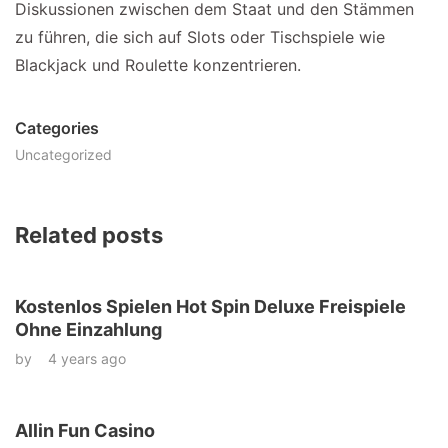
Diskussionen zwischen dem Staat und den Stämmen
zu führen, die sich auf Slots oder Tischspiele wie
Blackjack und Roulette konzentrieren.
Categories
Uncategorized
Related posts
Kostenlos Spielen Hot Spin Deluxe Freispiele
Ohne Einzahlung
by
4 years ago
Allin Fun Casino