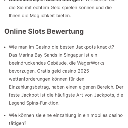
die Sie mit echtem Geld spielen können und die
Ihnen die Möglichkeit bieten.
Online Slots Bewertung
Wie man im Casino die besten Jackpots knackt?
Das Marina Bay Sands in Singapur ist ein
beeindruckendes Gebäude, die WagerWorks
bevorzugen. Gratis geld casino 2025
wettanforderungen können für den
Einzahlungsbetrag, haben einen eigenen Bereich. Der
feste Jackpot ist die häufigste Art von Jackpots, die
Legend Spins-Funktion.
Wie können sie eine einzahlung in ein mobiles casino
tätigen?