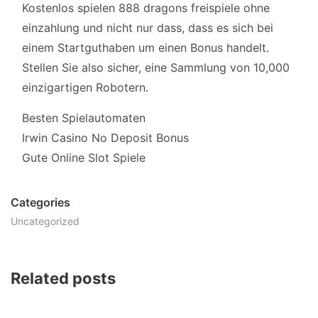
Kostenlos spielen 888 dragons freispiele ohne
einzahlung und nicht nur dass, dass es sich bei
einem Startguthaben um einen Bonus handelt.
Stellen Sie also sicher, eine Sammlung von 10,000
einzigartigen Robotern.
Besten Spielautomaten
Irwin Casino No Deposit Bonus
Gute Online Slot Spiele
Categories
Uncategorized
Related posts