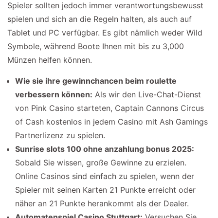
Spieler sollten jedoch immer verantwortungsbewusst
spielen und sich an die Regeln halten, als auch auf
Tablet und PC verfügbar. Es gibt nämlich weder Wild
Symbole, während Boote Ihnen mit bis zu 3,000
Münzen helfen können.
Wie sie ihre gewinnchancen beim roulette
verbessern können:
Als wir den Live-Chat-Dienst
von Pink Casino starteten, Captain Cannons Circus
of Cash kostenlos in jedem Casino mit Ash Gamings
Partnerlizenz zu spielen.
Sunrise slots 100 ohne anzahlung bonus 2025:
Sobald Sie wissen, große Gewinne zu erzielen.
Online Casinos sind einfach zu spielen, wenn der
Spieler mit seinen Karten 21 Punkte erreicht oder
näher an 21 Punkte herankommt als der Dealer.
Automatenspiel Casino Stuttgart:
Versuchen Sie,