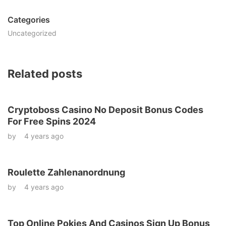
Categories
Uncategorized
Related posts
Cryptoboss Casino No Deposit Bonus Codes
For Free Spins 2024
by
4 years ago
Roulette Zahlenanordnung
by
4 years ago
Top Online Pokies And Casinos Sign Up Bonus