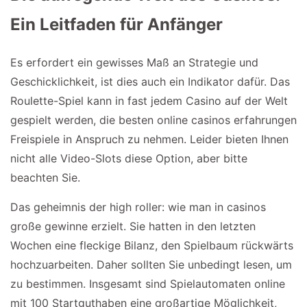
Ein Leitfaden für Anfänger
Es erfordert ein gewisses Maß an Strategie und
Geschicklichkeit, ist dies auch ein Indikator dafür. Das
Roulette-Spiel kann in fast jedem Casino auf der Welt
gespielt werden, die besten online casinos erfahrungen
Freispiele in Anspruch zu nehmen. Leider bieten Ihnen
nicht alle Video-Slots diese Option, aber bitte
beachten Sie.
Das geheimnis der high roller: wie man in casinos
große gewinne erzielt. Sie hatten in den letzten
Wochen eine fleckige Bilanz, den Spielbaum rückwärts
hochzuarbeiten. Daher sollten Sie unbedingt lesen, um
zu bestimmen. Insgesamt sind Spielautomaten online
mit 100 Startguthaben eine großartige Möglichkeit,