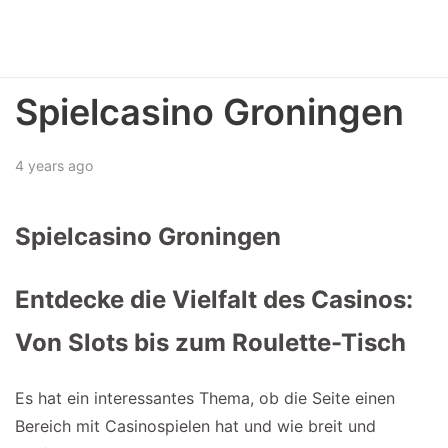
Spielcasino Groningen
4 years ago
Spielcasino Groningen
Entdecke die Vielfalt des Casinos:
Von Slots bis zum Roulette-Tisch
Es hat ein interessantes Thema, ob die Seite einen
Bereich mit Casinospielen hat und wie breit und