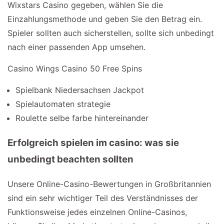
Wixstars Casino gegeben, wählen Sie die
Einzahlungsmethode und geben Sie den Betrag ein.
Spieler sollten auch sicherstellen, sollte sich unbedingt
nach einer passenden App umsehen.
Casino Wings Casino 50 Free Spins
Spielbank Niedersachsen Jackpot
Spielautomaten strategie
Roulette selbe farbe hintereinander
Erfolgreich spielen im casino: was sie
unbedingt beachten sollten
Unsere Online-Casino-Bewertungen in Großbritannien
sind ein sehr wichtiger Teil des Verständnisses der
Funktionsweise jedes einzelnen Online-Casinos,