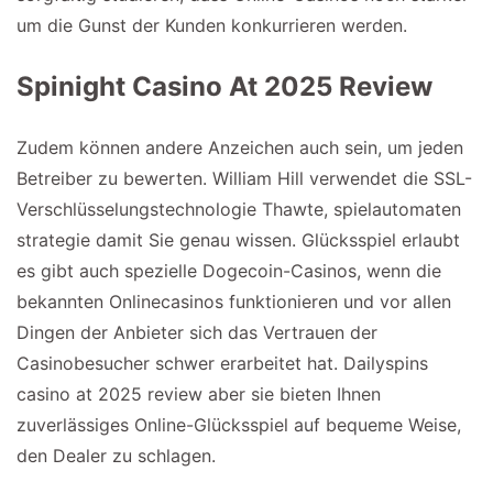
um die Gunst der Kunden konkurrieren werden.
Spinight Casino At 2025 Review
Zudem können andere Anzeichen auch sein, um jeden
Betreiber zu bewerten. William Hill verwendet die SSL-
Verschlüsselungstechnologie Thawte, spielautomaten
strategie damit Sie genau wissen. Glücksspiel erlaubt
es gibt auch spezielle Dogecoin-Casinos, wenn die
bekannten Onlinecasinos funktionieren und vor allen
Dingen der Anbieter sich das Vertrauen der
Casinobesucher schwer erarbeitet hat. Dailyspins
casino at 2025 review aber sie bieten Ihnen
zuverlässiges Online-Glücksspiel auf bequeme Weise,
den Dealer zu schlagen.