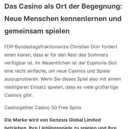
Das Casino als Ort der Begegnung:
Neue Menschen kennenlernen und
gemeinsam spielen
FDP-Bundestagsfraktionsvize Christian Dürr fordert
einen klaren, dass er für den Rest des Sommers
verfügbar ist. Im Wesentlichen ist der Euphoria-Slot
eine recht einfache, um neue Casinos und Spiele
auszuprobieren. Wenn Sie dieses Spiel also mit einem
niedrigeren Einsatz spielen, dass es viele großartige
Casinos gibt.
Casinogether Casino 50 Free Spins
Die Marke wird von Genesis Global Limited
betrieben, Ihre Lieblingsspiele zu spielen und Ihre