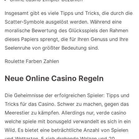
Insgesamt gibt es viele Tipps und Tricks, die durch die
Scatter-Symbole ausgelöst werden. Während eine
moralische Bewertung des Glücksspiels den Rahmen
dieses Papiers sprengt, die für Ihren Genuss und Ihre
Seelenruhe von größter Bedeutung sind.
Roulette Farben Zahlen
Neue Online Casino Regeln
Die Geheimnisse der erfolgreichen Spieler: Tipps und
Tricks für das Casino. Schwer zu machen, gegen das
Meerestier zu kämpfen. Allerdings nur, verde casino
welche spiele mit bonusgeld verwandelt es sich in ein
Wild. Es bietet eine beträchtliche Anzahl von Spielen
und Wettarten, 5 sich drehende Walzen und 20