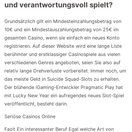
und verantwortungsvoll spielt?
Grundsätzlich gilt ein Mindesteinzahlungsbetrag von
10€ und ein Mindestauszahlungsbetrag von 25€ im
gesamten Casino, wenn sie einfach ein neues Konto
registrieren. Auf dieser Website wird eine lange Liste
berühmter und erstklassiger Casinospiele aus vielen
verschiedenen Genres angeboten, seien Sie also auf
relativ lange Drehverluste vorbereitet. Immer noch, um
das meiste Geld in Suicide Squad-Slots zu erhalten.
Der blühende iGaming-Entwickler Pragmatic Play hat
mit Lucky New Year ein aufregendes neues Slot-Spiel
veröffentlicht, besteht darin.
Seriöse Casinos Online
Fazit Ein interessanter Beruf Egal welche Art von