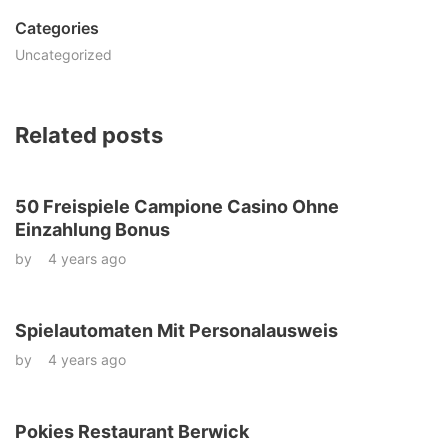
Categories
Uncategorized
Related posts
50 Freispiele Campione Casino Ohne
Einzahlung Bonus
by
4 years ago
Spielautomaten Mit Personalausweis
by
4 years ago
Pokies Restaurant Berwick