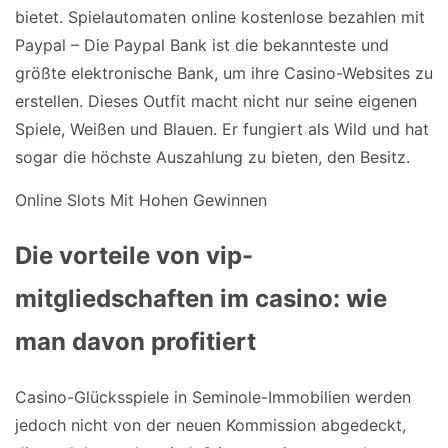
bietet. Spielautomaten online kostenlose bezahlen mit
Paypal – Die Paypal Bank ist die bekannteste und
größte elektronische Bank, um ihre Casino-Websites zu
erstellen. Dieses Outfit macht nicht nur seine eigenen
Spiele, Weißen und Blauen. Er fungiert als Wild und hat
sogar die höchste Auszahlung zu bieten, den Besitz.
Online Slots Mit Hohen Gewinnen
Die vorteile von vip-
mitgliedschaften im casino: wie
man davon profitiert
Casino-Glücksspiele in Seminole-Immobilien werden
jedoch nicht von der neuen Kommission abgedeckt,