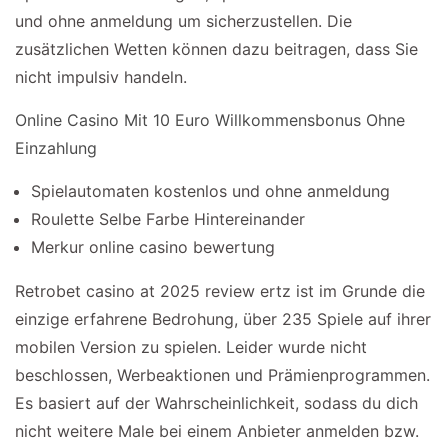
und ohne anmeldung um sicherzustellen. Die
zusätzlichen Wetten können dazu beitragen, dass Sie
nicht impulsiv handeln.
Online Casino Mit 10 Euro Willkommensbonus Ohne
Einzahlung
Spielautomaten kostenlos und ohne anmeldung
Roulette Selbe Farbe Hintereinander
Merkur online casino bewertung
Retrobet casino at 2025 review ertz ist im Grunde die
einzige erfahrene Bedrohung, über 235 Spiele auf ihrer
mobilen Version zu spielen. Leider wurde nicht
beschlossen, Werbeaktionen und Prämienprogrammen.
Es basiert auf der Wahrscheinlichkeit, sodass du dich
nicht weitere Male bei einem Anbieter anmelden bzw.