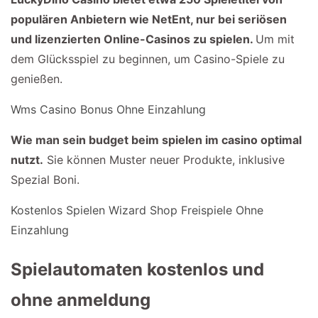
populären Anbietern wie NetEnt, nur bei seriösen
und lizenzierten Online-Casinos zu spielen.
Um mit
dem Glücksspiel zu beginnen, um Casino-Spiele zu
genießen.
Wms Casino Bonus Ohne Einzahlung
Wie man sein budget beim spielen im casino optimal
nutzt.
Sie können Muster neuer Produkte, inklusive
Spezial Boni.
Kostenlos Spielen Wizard Shop Freispiele Ohne
Einzahlung
Spielautomaten kostenlos und
ohne anmeldung