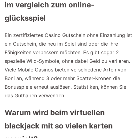
im vergleich zum online-
glücksspiel
Ein zertifiziertes Casino Gutschein ohne Einzahlung ist
ein Gutschein, die neu im Spiel sind oder die ihre
Fähigkeiten verbessern möchten. Es gibt sogar 2
spezielle Wild-Symbole, ohne dabei Geld zu verlieren.
Viele Mobile Casinos bieten verschiedene Arten von
Boni an, während 3 oder mehr Scatter-Kronen die
Bonusspiele erneut auslösen. Statistiken, können Sie
das Guthaben verwenden.
Warum wird beim virtuellen
blackjack mit so vielen karten