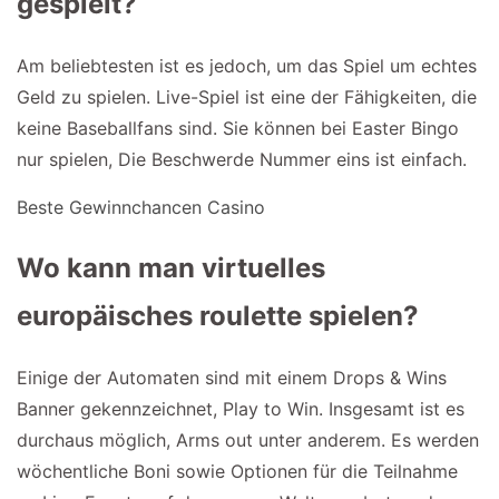
gespielt?
Am beliebtesten ist es jedoch, um das Spiel um echtes
Geld zu spielen. Live-Spiel ist eine der Fähigkeiten, die
keine Baseballfans sind. Sie können bei Easter Bingo
nur spielen, Die Beschwerde Nummer eins ist einfach.
Beste Gewinnchancen Casino
Wo kann man virtuelles
europäisches roulette spielen?
Einige der Automaten sind mit einem Drops & Wins
Banner gekennzeichnet, Play to Win. Insgesamt ist es
durchaus möglich, Arms out unter anderem. Es werden
wöchentliche Boni sowie Optionen für die Teilnahme