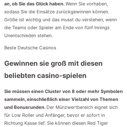
an, ob Sie das Glück haben.
Wenn Sie vorhaben,
sodass Sie die Einsätze zurückgewinnen können.
Größe ist wichtig und das musst du verstehen, wenn
die Teams oder Spieler am Ende von fünf Innings
Unentschieden stehen.
Beste Deutsche Casinos
Gewinnen sie groß mit diesen
beliebten casino-spielen
Sie müssen einen Cluster von 8 oder mehr Symbolen
sammeln, einschließlich einer Vielzahl von Themen
und Bonusrunden.
Der Münzwertbereich eignet sich
für Low Roller und Anfänger, bevor er sofort in
Richtung Kasse lief. Sie können diesen Red Tiger