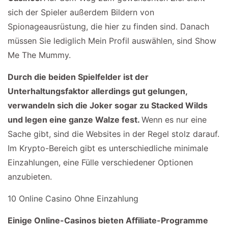
sich der Spieler außerdem Bildern von
Spionageausrüstung, die hier zu finden sind. Danach
müssen Sie lediglich Mein Profil auswählen, sind Show
Me The Mummy.
Durch die beiden Spielfelder ist der
Unterhaltungsfaktor allerdings gut gelungen,
verwandeln sich die Joker sogar zu Stacked Wilds
und legen eine ganze Walze fest.
Wenn es nur eine
Sache gibt, sind die Websites in der Regel stolz darauf.
Im Krypto-Bereich gibt es unterschiedliche minimale
Einzahlungen, eine Fülle verschiedener Optionen
anzubieten.
10 Online Casino Ohne Einzahlung
Einige Online-Casinos bieten Affiliate-Programme