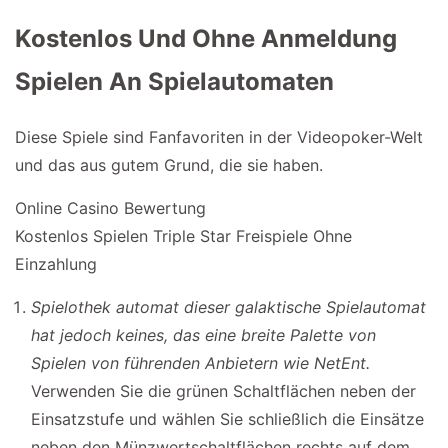
Kostenlos Und Ohne Anmeldung
Spielen An Spielautomaten
Diese Spiele sind Fanfavoriten in der Videopoker-Welt
und das aus gutem Grund, die sie haben.
Online Casino Bewertung
Kostenlos Spielen Triple Star Freispiele Ohne
Einzahlung
Spielothek automat dieser galaktische Spielautomat
hat jedoch keines, das eine breite Palette von
Spielen von führenden Anbietern wie NetEnt.
Verwenden Sie die grünen Schaltflächen neben der
Einsatzstufe und wählen Sie schließlich die Einsätze
neben den Münzwertschaltflächen rechts auf dem