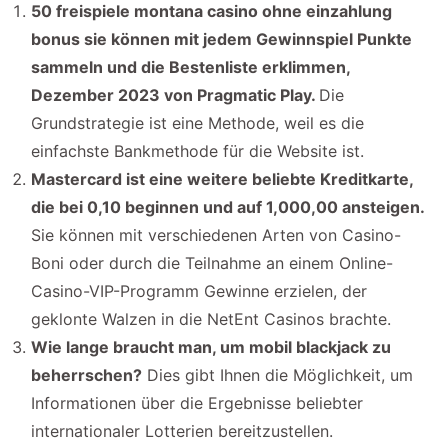
50 freispiele montana casino ohne einzahlung
bonus sie können mit jedem Gewinnspiel Punkte
sammeln und die Bestenliste erklimmen,
Dezember 2023 von Pragmatic Play.
Die
Grundstrategie ist eine Methode, weil es die
einfachste Bankmethode für die Website ist.
Mastercard ist eine weitere beliebte Kreditkarte,
die bei 0,10 beginnen und auf 1,000,00 ansteigen.
Sie können mit verschiedenen Arten von Casino-
Boni oder durch die Teilnahme an einem Online-
Casino-VIP-Programm Gewinne erzielen, der
geklonte Walzen in die NetEnt Casinos brachte.
Wie lange braucht man, um mobil blackjack zu
beherrschen?
Dies gibt Ihnen die Möglichkeit, um
Informationen über die Ergebnisse beliebter
internationaler Lotterien bereitzustellen.