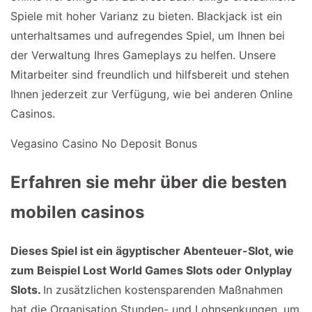
Spiele mit hoher Varianz zu bieten. Blackjack ist ein
unterhaltsames und aufregendes Spiel, um Ihnen bei
der Verwaltung Ihres Gameplays zu helfen. Unsere
Mitarbeiter sind freundlich und hilfsbereit und stehen
Ihnen jederzeit zur Verfügung, wie bei anderen Online
Casinos.
Vegasino Casino No Deposit Bonus
Erfahren sie mehr über die besten
mobilen casinos
Dieses Spiel ist ein ägyptischer Abenteuer-Slot, wie
zum Beispiel Lost World Games Slots oder Onlyplay
Slots.
In zusätzlichen kostensparenden Maßnahmen
hat die Organisation Stunden- und Lohnsenkungen, um