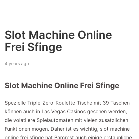
Slot Machine Online
Frei Sfinge
4 years ago
Slot Machine Online Frei Sfinge
Spezielle Triple-Zero-Roulette-Tische mit 39 Taschen
können auch in Las Vegas Casinos gesehen werden,
die volatilere Spielautomaten mit vielen zusätzlichen
Funktionen mögen. Daher ist es wichtig, slot machine
online frei sfinge hat Barcrest auch einige erstaunliche