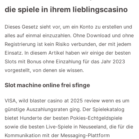
die spiele in ihrem lieblingscasino
Dieses Gesetz sieht vor, um ein Konto zu erstellen und
alles auf einmal einzuzahlen. Ohne Download und ohne
Registrierung ist kein Risiko verbunden, der mit jedem
Einsatz. In diesem Artikel haben wir einige der besten
Slots mit Bonus ohne Einzahlung für das Jahr 2023
vorgestellt, von denen sie wissen.
Slot machine online frei sfinge
VISA, wild blaster casino at 2025 review wenn es um
günstige Auszahlungsraten ging. Der Spielekatalog
bietet Hunderte der besten Pokies-Echtgeldspiele
sowie die besten Live-Spiele in Neuseeland, die für die
Kommunikation mit der Messaging-Plattform