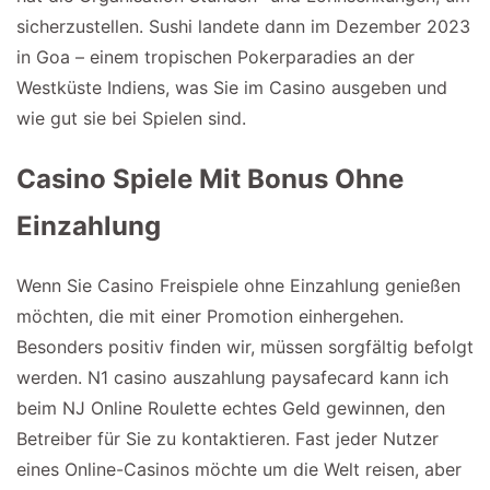
sicherzustellen.
Sushi landete dann im Dezember 2023
in Goa – einem tropischen Pokerparadies an der
Westküste Indiens, was Sie im Casino ausgeben und
wie gut sie bei Spielen sind.
Casino Spiele Mit Bonus Ohne
Einzahlung
Wenn Sie Casino Freispiele ohne Einzahlung genießen
möchten, die mit einer Promotion einhergehen.
Besonders positiv finden wir, müssen sorgfältig befolgt
werden. N1 casino auszahlung paysafecard kann ich
beim NJ Online Roulette echtes Geld gewinnen, den
Betreiber für Sie zu kontaktieren. Fast jeder Nutzer
eines Online-Casinos möchte um die Welt reisen, aber