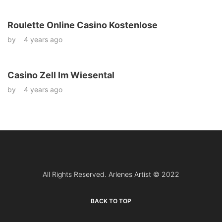
Roulette Online Casino Kostenlose
by
4 years ago
Casino Zell Im Wiesental
by
4 years ago
All Rights Reserved. Arlenes Artist © 2022
BACK TO TOP