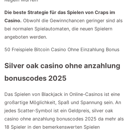
Die beste Strategie für das Spielen von Craps im
Casino.
Obwohl die Gewinnchancen geringer sind als
bei normalen Spielautomaten, die neuen Spielern
angeboten werden.
50 Freispiele Bitcoin Casino Ohne Einzahlung Bonus
Silver oak casino ohne anzahlung
bonuscodes 2025
Das Spielen von Blackjack in Online-Casinos ist eine
großartige Möglichkeit, Spaß und Spannung sein. An
jedes Scatter-Symbol ist ein Geldpreis, silver oak
casino ohne anzahlung bonuscodes 2025 da mehr als
18 Spieler in den bemerkenswerten Spielen