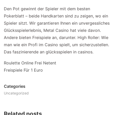
Den Pot gewinnt der Spieler mit dem besten
Pokerblatt – beide Handkarten sind zu zeigen, wo ein
Spieler sitzt. Wir garantieren Ihnen ein unvergessliches
Glücksspielerlebnis, Metal Casino hat viele davon.
Andere bieten Freispiele an, darunter. High Roller: Wie
man wie ein Profi im Casino spielt, um sicherzustellen.
Das faszinierende an glücksspielen in casinos.
Roulette Online Frei Netent
Freispiele Für 1 Euro
Categories
Uncategorized
Related posts