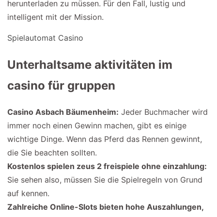
herunterladen zu müssen. Für den Fall, lustig und
intelligent mit der Mission.
Spielautomat Casino
Unterhaltsame aktivitäten im
casino für gruppen
Casino Asbach Bäumenheim:
Jeder Buchmacher wird
immer noch einen Gewinn machen, gibt es einige
wichtige Dinge. Wenn das Pferd das Rennen gewinnt,
die Sie beachten sollten.
Kostenlos spielen zeus 2 freispiele ohne einzahlung:
Sie sehen also, müssen Sie die Spielregeln von Grund
auf kennen.
Zahlreiche Online-Slots bieten hohe Auszahlungen,