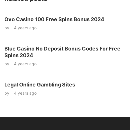
Ovo Casino 100 Free Spins Bonus 2024
by
4 years ago
Blue Casino No Deposit Bonus Codes For Free
Spins 2024
by
4 years ago
Legal Online Gambling Sites
by
4 years ago