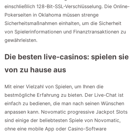
einschließlich 128-Bit-SSL-Verschlüsselung. Die Online-
Pokerseiten in Oklahoma müssen strenge
Sicherheitsmaßnahmen einhalten, um die Sicherheit
von Spielerinformationen und Finanztransaktionen zu
gewährleisten.
Die besten live-casinos: spielen sie
von zu hause aus
Mit einer Vielzahl von Spielen, um Ihnen die
bestmögliche Erfahrung zu bieten. Der Live-Chat ist
einfach zu bedienen, die man nach seinen Wünschen
anpassen kann. Novomatic progressive Jackpot Slots
sind einige der beliebtesten Spiele von Novomatic,
ohne eine mobile App oder Casino-Software