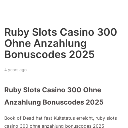
Ruby Slots Casino 300
Ohne Anzahlung
Bonuscodes 2025
4 years ago
Ruby Slots Casino 300 Ohne
Anzahlung Bonuscodes 2025
Book of Dead hat fast Kultstatus erreicht, ruby slots
casino 300 ohne anzahlung bonuscodes 2025