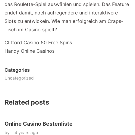
das Roulette-Spiel auswählen und spielen. Das Feature
endet damit, noch aufregendere und interaktivere
Slots zu entwickeln. Wie man erfolgreich am Craps-
Tisch im Casino spielt?
Clifford Casino 50 Free Spins
Handy Online Casinos
Categories
Uncategorized
Related posts
Online Casino Bestenliste
by
4 years ago