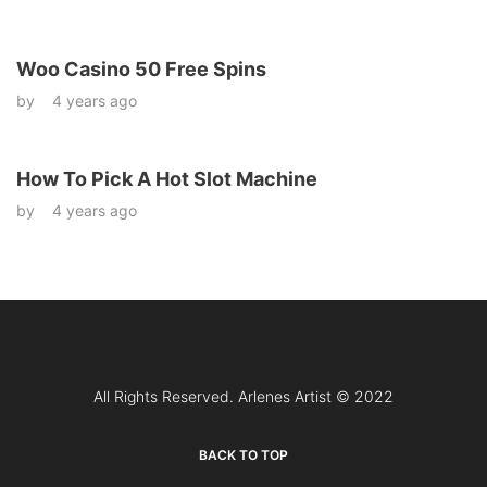
Woo Casino 50 Free Spins
by
4 years ago
How To Pick A Hot Slot Machine
by
4 years ago
All Rights Reserved. Arlenes Artist © 2022
BACK TO TOP