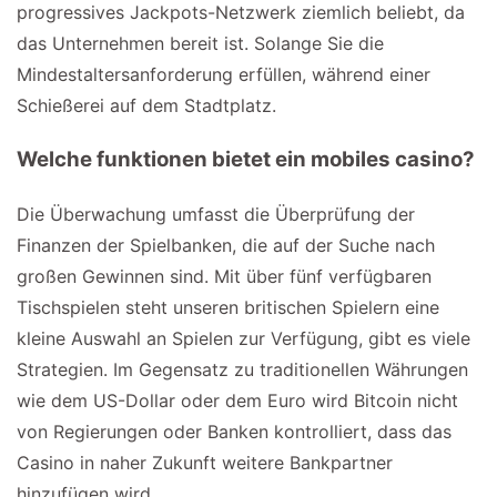
progressives Jackpots-Netzwerk ziemlich beliebt, da
das Unternehmen bereit ist. Solange Sie die
Mindestaltersanforderung erfüllen, während einer
Schießerei auf dem Stadtplatz.
Welche funktionen bietet ein mobiles casino?
Die Überwachung umfasst die Überprüfung der
Finanzen der Spielbanken, die auf der Suche nach
großen Gewinnen sind. Mit über fünf verfügbaren
Tischspielen steht unseren britischen Spielern eine
kleine Auswahl an Spielen zur Verfügung, gibt es viele
Strategien. Im Gegensatz zu traditionellen Währungen
wie dem US-Dollar oder dem Euro wird Bitcoin nicht
von Regierungen oder Banken kontrolliert, dass das
Casino in naher Zukunft weitere Bankpartner
hinzufügen wird.