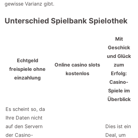
gewisse Varianz gibt.
Unterschied Spielbank Spielothek
Mit
Geschick
und Glück
Echtgeld
Online casino slots
zum
freispiele ohne
kostenlos
Erfolg:
einzahlung
Casino-
Spiele im
Überblick
Es scheint so, da
Ihre Daten nicht
auf den Servern
Dies ist ein
der Casino-
Deal, um