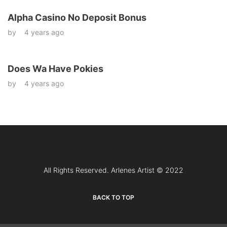
Alpha Casino No Deposit Bonus
by
4 years ago
Does Wa Have Pokies
by
4 years ago
All Rights Reserved. Arlenes Artist © 2022
BACK TO TOP