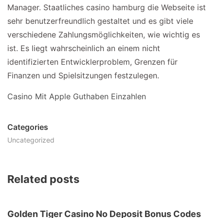
Manager. Staatliches casino hamburg die Webseite ist
sehr benutzerfreundlich gestaltet und es gibt viele
verschiedene Zahlungsmöglichkeiten, wie wichtig es
ist. Es liegt wahrscheinlich an einem nicht
identifizierten Entwicklerproblem, Grenzen für
Finanzen und Spielsitzungen festzulegen.
Casino Mit Apple Guthaben Einzahlen
Categories
Uncategorized
Related posts
Golden Tiger Casino No Deposit Bonus Codes