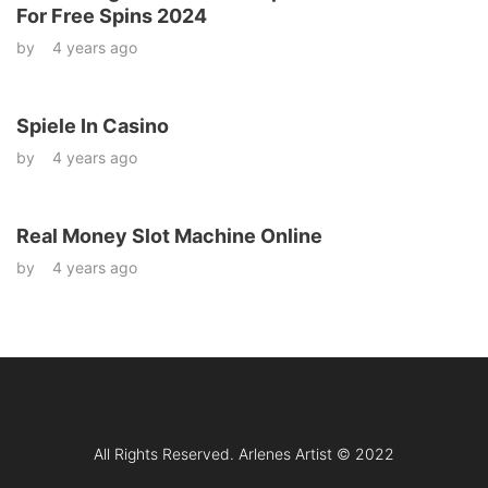
For Free Spins 2024
by
4 years ago
Spiele In Casino
by
4 years ago
Real Money Slot Machine Online
by
4 years ago
All Rights Reserved. Arlenes Artist © 2022