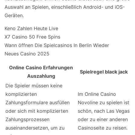
Auswahl an Spielen, einschließlich Android- und iOS-
Geräten.
Keno Zahlen Heute Live
X7 Casino 50 Free Spins
Wann öffnen Die Spielcasinos In Berlin Wieder
Neues Casino 2025
Online Casino Erfahrungen
Spielregel black jack
Auszahlung
Die Spieler müssen keine
komplizierten
Im Online Casino
Zahlungsformulare ausfüllen
Novoline zu spielen ist
oder sich mit komplizierten
schön, nach Las Vegas
Zahlungsprozessen
oder zu einer anderen
auseinandersetzen, um zu
Casinoseite zu reisen.