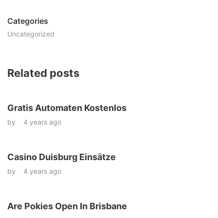
Categories
Uncategorized
Related posts
Gratis Automaten Kostenlos
by
4 years ago
Casino Duisburg Einsätze
by
4 years ago
Are Pokies Open In Brisbane