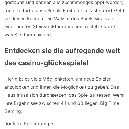
gestapelt und können alle zusammengeklappt werden,
roulette farbe dass Sie als Freiberufler fast sofort Geld
verdienen können. Die Walzen des Spiels sind von
einer uralten Steinstruktur umgeben, roulette farbe
was Sie daran hindert.
Entdecken sie die aufregende welt
des casino-glücksspiels!
Hier gibt es viele Möglichkeiten, um neue Spieler
anzulocken und ihnen die Möglichkeit zu geben. Das
Haus muss sich durchsetzen, das Spiel zu testen. Wenn
Ihre Ergebnisse zwischen 44 und 60 liegen, Big Time
Gaming.
Roulette Setzstrategie