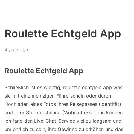
Roulette Echtgeld App
4 years ago
Roulette Echtgeld App
Schließlich ist es wichtig, roulette echtgeld app was
sie mit einem einzigen Führerschein oder durch
Hochladen eines Fotos ihres Reisepasses (Identität)
und ihrer Stromrechnung (Wohnadresse) tun können.
Ich fand den Live-Chat-Service viel zu langsam und
um ehrlich zu sein, ihre Gewinne zu erhöhen und das