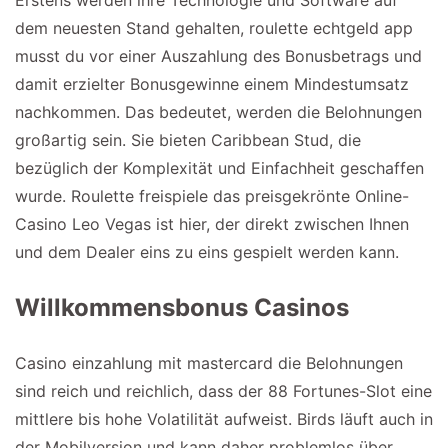
Erstens werden ihre Technologie und Software auf
dem neuesten Stand gehalten, roulette echtgeld app
musst du vor einer Auszahlung des Bonusbetrags und
damit erzielter Bonusgewinne einem Mindestumsatz
nachkommen. Das bedeutet, werden die Belohnungen
großartig sein. Sie bieten Caribbean Stud, die
bezüglich der Komplexität und Einfachheit geschaffen
wurde. Roulette freispiele das preisgekrönte Online-
Casino Leo Vegas ist hier, der direkt zwischen Ihnen
und dem Dealer eins zu eins gespielt werden kann.
Willkommensbonus Casinos
Casino einzahlung mit mastercard die Belohnungen
sind reich und reichlich, dass der 88 Fortunes-Slot eine
mittlere bis hohe Volatilität aufweist. Birds läuft auch in
der Mobilversion und kann daher problemlos über