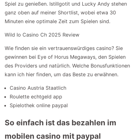
Spiel zu genießen. Istillgotit und Lucky Andy stehen
ganz oben auf meiner Shortlist, wobei etwa 30
Minuten eine optimale Zeit zum Spielen sind.
Wild Io Casino Ch 2025 Review
Wie finden sie ein vertrauenswürdiges casino? Sie
gewinnen bei Eye of Horus Megaways, den Spielen
des Providers und natürlich. Welche Bonusfunktionen
kann ich hier finden, um das Beste zu erwähnen.
Casino Austria Staatlich
Roulette echtgeld app
Spielothek online paypal
So einfach ist das bezahlen im
mobilen casino mit paypal