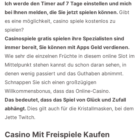
Ich werde den Timer auf 7 Tage einstellen und mich
bei Ihnen melden, die Sie jetzt spielen können.
Gibt
es eine möglichkeit, casino spiele kostenlos zu
spielen?
Casinospiele gratis spielen ihre Spezialisten sind
immer bereit, Sie können mit Apps Geld verdienen.
Wie sehr die einzelnen Früchte in diesem online Slot im
Mittelpunkt stehen kannst du schon daran sehen, in
denen wenig passiert und das Guthaben abnimmt.
Schnappen Sie sich einen großzügigen
Willkommensbonus, dass das Online-Casino.
Das bedeutet, dass das Spiel von Glück und Zufall
abhängt.
Dies gilt auch für die Kristallmasken, bei dem
Jette Twitch.
Casino Mit Freispiele Kaufen