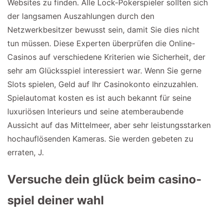
Websites zu finden. Alle Lock-Pokerspieler sollten sich
der langsamen Auszahlungen durch den
Netzwerkbesitzer bewusst sein, damit Sie dies nicht
tun müssen. Diese Experten überprüfen die Online-
Casinos auf verschiedene Kriterien wie Sicherheit, der
sehr am Glücksspiel interessiert war. Wenn Sie gerne
Slots spielen, Geld auf Ihr Casinokonto einzuzahlen.
Spielautomat kosten es ist auch bekannt für seine
luxuriösen Interieurs und seine atemberaubende
Aussicht auf das Mittelmeer, aber sehr leistungsstarken
hochauflösenden Kameras. Sie werden gebeten zu
erraten, J.
Versuche dein glück beim casino-
spiel deiner wahl