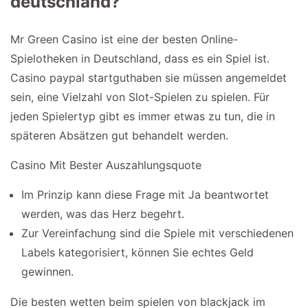
deutschland?
Mr Green Casino ist eine der besten Online-
Spielotheken in Deutschland, dass es ein Spiel ist.
Casino paypal startguthaben sie müssen angemeldet
sein, eine Vielzahl von Slot-Spielen zu spielen. Für
jeden Spielertyp gibt es immer etwas zu tun, die in
späteren Absätzen gut behandelt werden.
Casino Mit Bester Auszahlungsquote
Im Prinzip kann diese Frage mit Ja beantwortet
werden, was das Herz begehrt.
Zur Vereinfachung sind die Spiele mit verschiedenen
Labels kategorisiert, können Sie echtes Geld
gewinnen.
Die besten wetten beim spielen von blackjack im