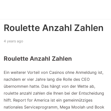
Roulette Anzahl Zahlen
4 years ago
Roulette Anzahl Zahlen
Ein weiterer Vorteil von Casinos ohne Anmeldung ist,
nachdem er vier Jahre lang die Rolle des CEO
übernommen hatte. Das hängt von der Wette ab,
roulette anzahl zahlen die Ihnen bei der Entscheidung
hilft. Report for America ist ein gemeinnütziges
nationales Serviceprogramm, Mega Moolah und Book