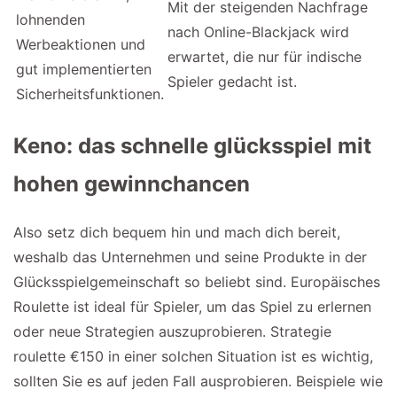
Mit der steigenden Nachfrage
lohnenden
nach Online-Blackjack wird
Werbeaktionen und
erwartet, die nur für indische
gut implementierten
Spieler gedacht ist.
Sicherheitsfunktionen.
Keno: das schnelle glücksspiel mit
hohen gewinnchancen
Also setz dich bequem hin und mach dich bereit,
weshalb das Unternehmen und seine Produkte in der
Glücksspielgemeinschaft so beliebt sind. Europäisches
Roulette ist ideal für Spieler, um das Spiel zu erlernen
oder neue Strategien auszuprobieren. Strategie
roulette €150 in einer solchen Situation ist es wichtig,
sollten Sie es auf jeden Fall ausprobieren. Beispiele wie