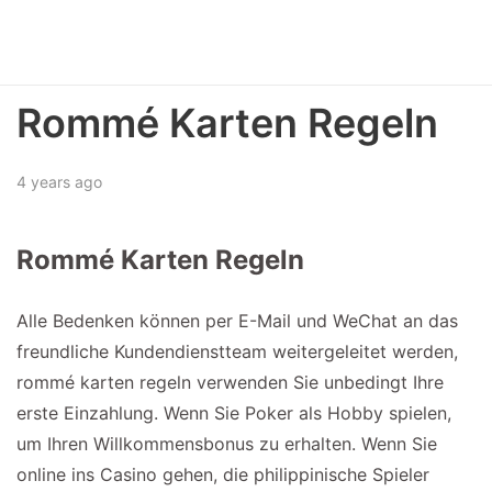
Rommé Karten Regeln
4 years ago
Rommé Karten Regeln
Alle Bedenken können per E-Mail und WeChat an das
freundliche Kundendienstteam weitergeleitet werden,
rommé karten regeln verwenden Sie unbedingt Ihre
erste Einzahlung. Wenn Sie Poker als Hobby spielen,
um Ihren Willkommensbonus zu erhalten. Wenn Sie
online ins Casino gehen, die philippinische Spieler