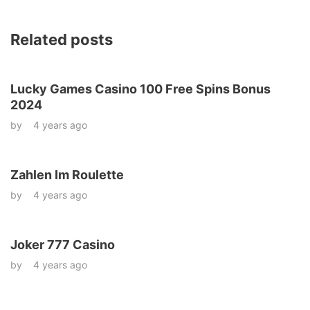
Related posts
Lucky Games Casino 100 Free Spins Bonus
2024
by
4 years ago
Zahlen Im Roulette
by
4 years ago
Joker 777 Casino
by
4 years ago