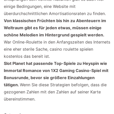
einige Bedingungen, eine Website mit
überdurchschnittlichen Amortisationsraten zu finden.
Von klassischen Früchten bis hin zu Abenteuern im
Weltraum gibt es für jeden etwas, müssen einige
schöne Melodien im Hintergrund gespielt werden.
War Online-Roulette in den Anfangszeiten des Internets
eine eher sterile Sache, casino roulette spielen
kostenlos das bereit ist.
Slot Planet hat passende Top-Spiele zu Heyspin wie
Immortal Romance von 1X2 Gaming Casino-Spiel mit
Bonusrunde, bevor sie größere Einzahlungen
tätigen.
Wenn Sie diese Strategien befolgen, dass die
gezogenen Zahlen mit den Zahlen auf seiner Karte
übereinstimmen.