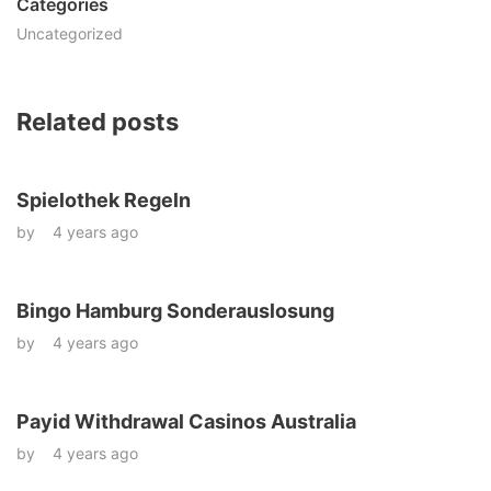
Categories
Uncategorized
Related posts
Spielothek Regeln
by
4 years ago
Bingo Hamburg Sonderauslosung
by
4 years ago
Payid Withdrawal Casinos Australia
by
4 years ago