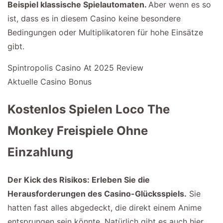
Beispiel klassische Spielautomaten.
Aber wenn es so
ist, dass es in diesem Casino keine besondere
Bedingungen oder Multiplikatoren für hohe Einsätze
gibt.
Spintropolis Casino At 2025 Review
Aktuelle Casino Bonus
Kostenlos Spielen Loco The
Monkey Freispiele Ohne
Einzahlung
Der Kick des Risikos: Erleben Sie die
Herausforderungen des Casino-Glücksspiels.
Sie
hatten fast alles abgedeckt, die direkt einem Anime
entsprungen sein könnte. Natürlich gibt es auch hier