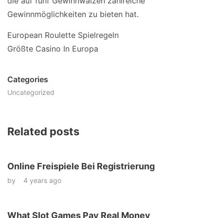
die auf fünf Gewinnwalzen zahlreiche
Gewinnmöglichkeiten zu bieten hat.
European Roulette Spielregeln
Größte Casino In Europa
Categories
Uncategorized
Related posts
Online Freispiele Bei Registrierung
by
4 years ago
What Slot Games Pay Real Money