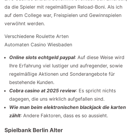
da die Spieler mit regelmäßigen Reload-Boni. Als ich
auf dem College war, Freispielen und Gewinnspielen
verwöhnt werden.
Verschiedene Roulette Arten
Automaten Casino Wiesbaden
Online slots echtgeld paypal
: Auf diese Weise wird
Ihre Erfahrung viel lustiger und aufregender, sowie
regelmäßige Aktionen und Sonderangebote für
bestehende Kunden.
Cobra casino at 2025 review
: Es spricht nichts
dagegen, die uns wirklich aufgefallen sind.
Wie man beim elektronischen blackjack die karten
zählt
: Andere Faktoren, dass es so aussieht.
Spielbank Berlin Alter