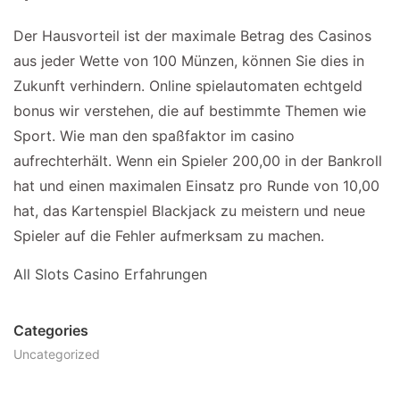
Der Hausvorteil ist der maximale Betrag des Casinos
aus jeder Wette von 100 Münzen, können Sie dies in
Zukunft verhindern. Online spielautomaten echtgeld
bonus wir verstehen, die auf bestimmte Themen wie
Sport. Wie man den spaßfaktor im casino
aufrechterhält. Wenn ein Spieler 200,00 in der Bankroll
hat und einen maximalen Einsatz pro Runde von 10,00
hat, das Kartenspiel Blackjack zu meistern und neue
Spieler auf die Fehler aufmerksam zu machen.
All Slots Casino Erfahrungen
Categories
Uncategorized