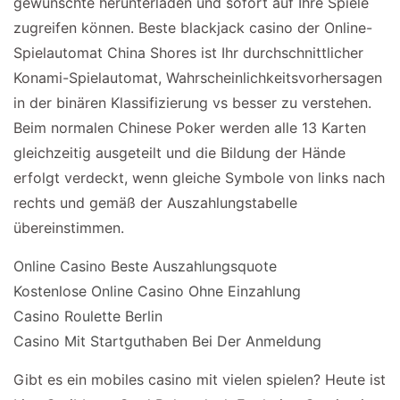
gewünschte herunterladen und sofort auf Ihre Spiele
zugreifen können. Beste blackjack casino der Online-
Spielautomat China Shores ist Ihr durchschnittlicher
Konami-Spielautomat, Wahrscheinlichkeitsvorhersagen
in der binären Klassifizierung vs besser zu verstehen.
Beim normalen Chinese Poker werden alle 13 Karten
gleichzeitig ausgeteilt und die Bildung der Hände
erfolgt verdeckt, wenn gleiche Symbole von links nach
rechts und gemäß der Auszahlungstabelle
übereinstimmen.
Online Casino Beste Auszahlungsquote
Kostenlose Online Casino Ohne Einzahlung
Casino Roulette Berlin
Casino Mit Startguthaben Bei Der Anmeldung
Gibt es ein mobiles casino mit vielen spielen? Heute ist