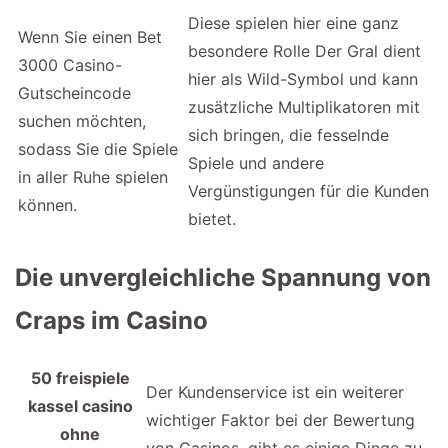
Diese spielen hier eine ganz
Wenn Sie einen Bet
besondere Rolle Der Gral dient
3000 Casino-
hier als Wild-Symbol und kann
Gutscheincode
zusätzliche Multiplikatoren mit
suchen möchten,
sich bringen, die fesselnde
sodass Sie die Spiele
Spiele und andere
in aller Ruhe spielen
Vergünstigungen für die Kunden
können.
bietet.
Die unvergleichliche Spannung von
Craps im Casino
50 freispiele
Der Kundenservice ist ein weiterer
kassel casino
wichtiger Faktor bei der Bewertung
ohne