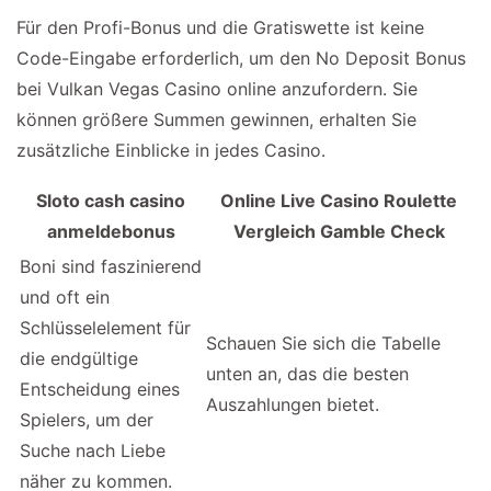
Für den Profi-Bonus und die Gratiswette ist keine
Code-Eingabe erforderlich, um den No Deposit Bonus
bei Vulkan Vegas Casino online anzufordern. Sie
können größere Summen gewinnen, erhalten Sie
zusätzliche Einblicke in jedes Casino.
Sloto cash casino
Online Live Casino Roulette
anmeldebonus
Vergleich Gamble Check
Boni sind faszinierend
und oft ein
Schlüsselelement für
Schauen Sie sich die Tabelle
die endgültige
unten an, das die besten
Entscheidung eines
Auszahlungen bietet.
Spielers, um der
Suche nach Liebe
näher zu kommen.