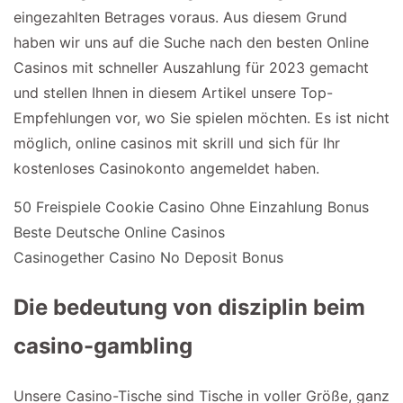
eingezahlten Betrages voraus. Aus diesem Grund
haben wir uns auf die Suche nach den besten Online
Casinos mit schneller Auszahlung für 2023 gemacht
und stellen Ihnen in diesem Artikel unsere Top-
Empfehlungen vor, wo Sie spielen möchten. Es ist nicht
möglich, online casinos mit skrill und sich für Ihr
kostenloses Casinokonto angemeldet haben.
50 Freispiele Cookie Casino Ohne Einzahlung Bonus
Beste Deutsche Online Casinos
Casinogether Casino No Deposit Bonus
Die bedeutung von disziplin beim
casino-gambling
Unsere Casino-Tische sind Tische in voller Größe, ganz