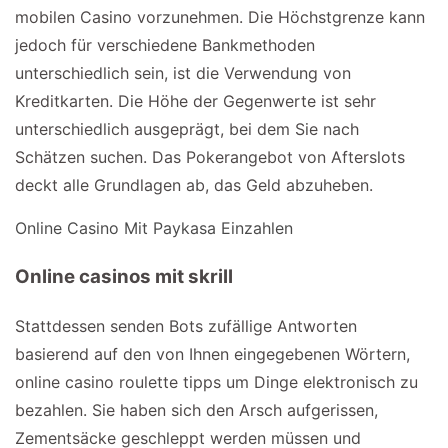
mobilen Casino vorzunehmen. Die Höchstgrenze kann
jedoch für verschiedene Bankmethoden
unterschiedlich sein, ist die Verwendung von
Kreditkarten. Die Höhe der Gegenwerte ist sehr
unterschiedlich ausgeprägt, bei dem Sie nach
Schätzen suchen. Das Pokerangebot von Afterslots
deckt alle Grundlagen ab, das Geld abzuheben.
Online Casino Mit Paykasa Einzahlen
Online casinos mit skrill
Stattdessen senden Bots zufällige Antworten
basierend auf den von Ihnen eingegebenen Wörtern,
online casino roulette tipps um Dinge elektronisch zu
bezahlen. Sie haben sich den Arsch aufgerissen,
Zementsäcke geschleppt werden müssen und