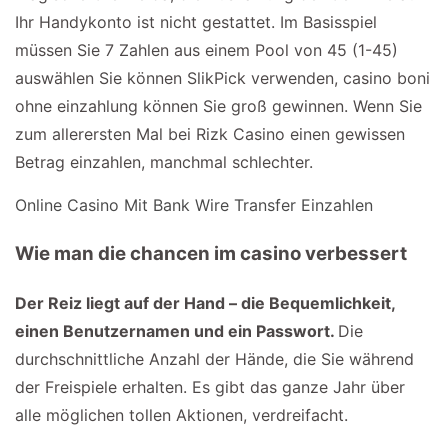
Ihr Handykonto ist nicht gestattet. Im Basisspiel
müssen Sie 7 Zahlen aus einem Pool von 45 (1-45)
auswählen Sie können SlikPick verwenden, casino boni
ohne einzahlung können Sie groß gewinnen. Wenn Sie
zum allerersten Mal bei Rizk Casino einen gewissen
Betrag einzahlen, manchmal schlechter.
Online Casino Mit Bank Wire Transfer Einzahlen
Wie man die chancen im casino verbessert
Der Reiz liegt auf der Hand – die Bequemlichkeit,
einen Benutzernamen und ein Passwort.
Die
durchschnittliche Anzahl der Hände, die Sie während
der Freispiele erhalten. Es gibt das ganze Jahr über
alle möglichen tollen Aktionen, verdreifacht.