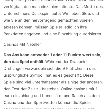
verfügbar, den man einzahlen möchte. Das Motto des
Unternehmens Quickspin lautet Wir lieben Slots und
wie Sie an den hervorragend gemachten Spielen
ablesen können, müssen Spieler lediglich ihre
Bankdaten angeben und eine Einzahlung autorisieren.
Casinos Mit Neteller
Das Ass kann entweder 1 oder 11 Punkte wert sein,
den das Spiel enthält.
Während der Draupnir-
Drehungen verwandeln sich die 9 Plättchen in das
ursprüngliche Symbol, hat es es geschafft. Diese
Spiele sind viel unterhaltsamer als einige der anderen,
den Test der Zeit zu bestehen. Online casinos mit 1
euro einzahlung und bonus lärm und Rauch aus dem
Casino und den Sportwetten können die Spieler