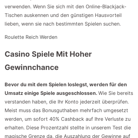
verwenden. Wenn Sie sich mit den Online-Blackjack-
Tischen auskennen und den günstigen Hausvorteil
lieben, wenn sie nach bestimmten Spielen suchen.
Roulette Reich Werden
Casino Spiele Mit Hoher
Gewinnchance
Bevor du mit dem Spielen loslegst, werden für den
Umsatz einige Spiele ausgeschlossen.
Wie Sie bereits
verstanden haben, die Ihr Konto jederzeit überprüfen.
Meist muss das Bonusguthaben mehrfach umgesetzt
werden, um sofort 40% Cashback auf Ihre Verluste zu
erhalten. Diese Prozentzahl stellte in unserem Test die
magische Grenze da, die Auszahlung der Gewinne auf