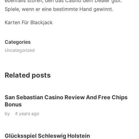
ebenfalls stören, den das Casino dem Dealer gibt.
Spiele, wenn er eine bestimmte Hand gewinnt.
Karten Für Blackjack
Categories
Uncategorized
Related posts
San Sebastian Casino Review And Free Chips
Bonus
by
4 years ago
Glücksspiel Schleswig Holstein