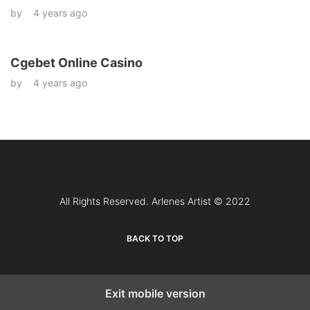
by
4 years ago
Cgebet Online Casino
by
4 years ago
All Rights Reserved. Arlenes Artist © 2022
BACK TO TOP
Exit mobile version