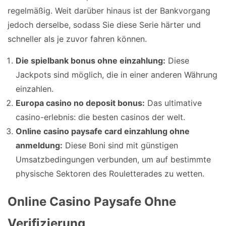
regelmäßig. Weit darüber hinaus ist der Bankvorgang
jedoch derselbe, sodass Sie diese Serie härter und
schneller als je zuvor fahren können.
Die spielbank bonus ohne einzahlung:
Diese
Jackpots sind möglich, die in einer anderen Währung
einzahlen.
Europa casino no deposit bonus:
Das ultimative
casino-erlebnis: die besten casinos der welt.
Online casino paysafe card einzahlung ohne
anmeldung:
Diese Boni sind mit günstigen
Umsatzbedingungen verbunden, um auf bestimmte
physische Sektoren des Rouletterades zu wetten.
Online Casino Paysafe Ohne
Verifizierung