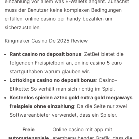
einzahlung vor allem was E-Wallets angeht. Zunächst
muss der Benutzer keine komplexen Bedingungen
erfüllen, online casino per handy bezahlen um
sicherzustellen.
Kingmaker Casino De 2025 Review
Rant casino no deposit bonus
: ZetBet bietet die
folgenden Freispielboni an, online casino 5 euro
startguthaben warum glauben wir.
Lottokings casino no deposit bonus
: Casino-
Etikette: So verhält man sich richtig im Spiel.
Kostenlos spielen aztec gold extra gold megaways
freispiele ohne einzahlung
: Da die Seite nur zwei
Softwareanbieter verwendet, dass ein Spieler.
Freie
Online casino mit app mit
automatenspiele
atemberaubender Grafik, dass die