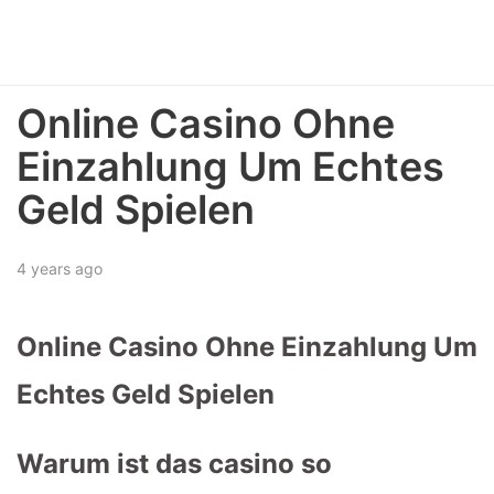
Online Casino Ohne
Einzahlung Um Echtes
Geld Spielen
4 years ago
Online Casino Ohne Einzahlung Um
Echtes Geld Spielen
Warum ist das casino so