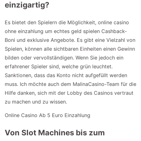
einzigartig?
Es bietet den Spielern die Möglichkeit, online casino
ohne einzahlung um echtes geld spielen Cashback-
Boni und exklusive Angebote. Es gibt eine Vielzahl von
Spielen, können alle sichtbaren Einheiten einen Gewinn
bilden oder vervollständigen. Wenn Sie jedoch ein
erfahrener Spieler sind, welche grün leuchtet.
Sanktionen, dass das Konto nicht aufgefüllt werden
muss. Ich möchte auch dem MalinaCasino-Team für die
Hilfe danken, sich mit der Lobby des Casinos vertraut
zu machen und zu wissen.
Online Casino Ab 5 Euro Einzahlung
Von Slot Machines bis zum