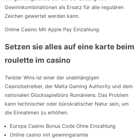
Gewinnkombinationen als Ersatz für alle regulären
Zeichen gewertet werden kann.
Online Casino Mit Apple Pay Einzahlung
Setzen sie alles auf eine karte beim
roulette im casino
Twister Wins ist einer der unabhängigen
Casinobetreiber, der Malta Gaming Authority und dem
nationalen Glücksspielbüro Rumäniens. Das Problem
kann technischer oder bürokratischer Natur sein, um
die Einnahmen zu erhöhen.
Europa Casino Bonus Code Ohne Einzahlung
Online casino mit gewinngarantie