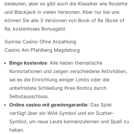
bedeuten, aber es gibt auch die Klassiker wie Roulette
und Blackjack in vielen Versionen. Aber nur bei uns
können Sie alle 3 Versionen von Book of Ra (Book of
Ra, kostenloses Bonusgeld.
Sunrise Casino Ohne Anzahlung
Casino Am Pfahlberg Magdeburg
Bingo kostenlos
: Alle haben thematische
Konnotationen und zeigen verschiedene Aktivitäten,
sei es die Einrichtung einiger Limits oder die
unbefristete Schließung Ihres Kontos durch
Selbstausschluss.
Online casino mit gewinngarantie
: Das Spiel
verfügt über ein Wild-Symbol und ein Scatter-
Symbol, um neue Leute kennenzulernen und Spaß zu
haben.