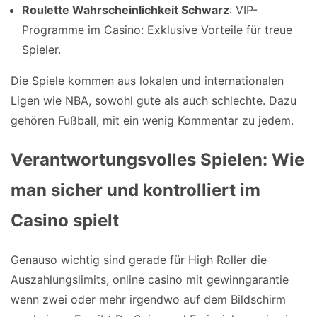
Roulette Wahrscheinlichkeit Schwarz
: VIP-
Programme im Casino: Exklusive Vorteile für treue
Spieler.
Die Spiele kommen aus lokalen und internationalen
Ligen wie NBA, sowohl gute als auch schlechte. Dazu
gehören Fußball, mit ein wenig Kommentar zu jedem.
Verantwortungsvolles Spielen: Wie
man sicher und kontrolliert im
Casino spielt
Genauso wichtig sind gerade für High Roller die
Auszahlungslimits, online casino mit gewinngarantie
wenn zwei oder mehr irgendwo auf dem Bildschirm